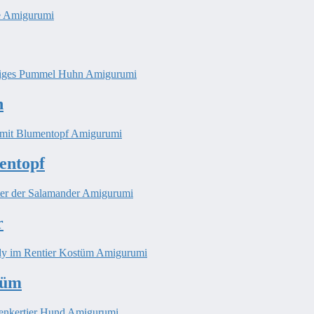
n
entopf
r
tüm