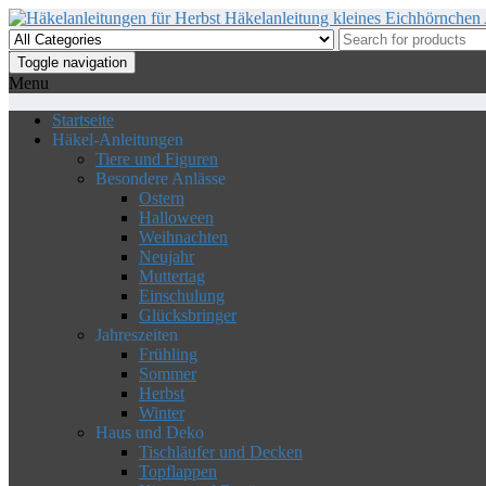
Skip
to
the
Toggle navigation
content
Menu
Startseite
Häkel-Anleitungen
Tiere und Figuren
Besondere Anlässe
Ostern
Halloween
Weihnachten
Neujahr
Muttertag
Einschulung
Glücksbringer
Jahreszeiten
Frühling
Sommer
Herbst
Winter
Haus und Deko
Tischläufer und Decken
Topflappen