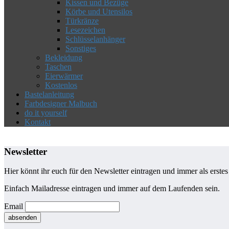
Kissen und Bezüge
Körbe und Utensilos
Türkränze
Lesezeichen
Schlüsselanhänger
Sonstiges
Bekleidung
Taschen
Eierwärmer
Kostenlos
Bastelanleitung
Farbdesigner Malbuch
do it yourself
Kontakt
Newsletter
Hier könnt ihr euch für den Newsletter eintragen und immer als erste
Einfach Mailadresse eintragen und immer auf dem Laufenden sein.
Email