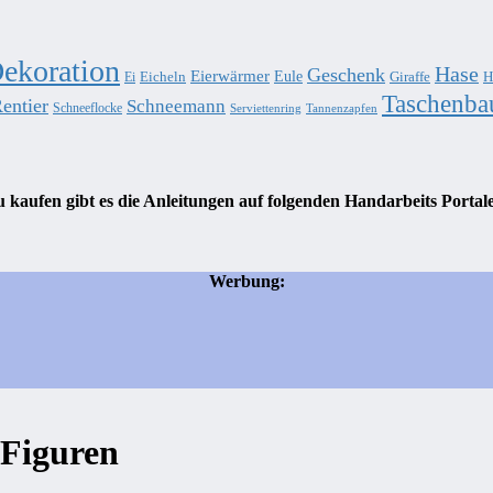
ekoration
Hase
Geschenk
Eierwärmer
Eule
Eicheln
Giraffe
H
Ei
Taschenba
entier
Schneemann
Schneeflocke
Serviettenring
Tannenzapfen
 kaufen gibt es die Anleitungen auf folgenden Handarbeits Portal
Werbung:
 Figuren