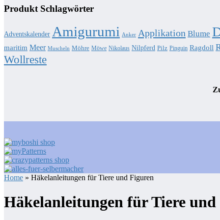
Produkt Schlagwörter
Amigurumi
D
Applikation
Blume
Adventskalender
Anker
R
Meer
Ragdoll
maritim
Nilpferd
Möhre
Pilz
Möwe
Nikolaus
Pinguin
Muscheln
Wollreste
Zu
Home
» Häkelanleitungen für Tiere und Figuren
Häkelanleitungen für Tiere und