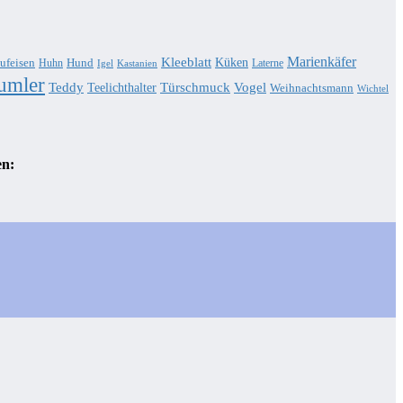
Marienkäfer
Kleeblatt
Küken
ufeisen
Hund
Huhn
Laterne
Igel
Kastanien
umler
Teddy
Türschmuck
Teelichthalter
Vogel
Weihnachtsmann
Wichtel
en: