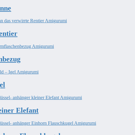
anne
entier
nbezug
el
einer Elefant