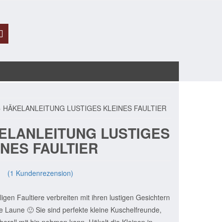
 HÄKELANLEITUNG LUSTIGES KLEINES FAULTIER
ELANLEITUNG LUSTIGES
INES FAULTIER
(
1
Kundenrezension)
it
,
ligen Faultiere verbreiten mit ihren lustigen Gesichtern
uf
ertung
te Laune 🙂 Sie sind perfekte kleine Kuschelfreunde,
erall mit hin nehmen kann. Häkelt die Kleinen in