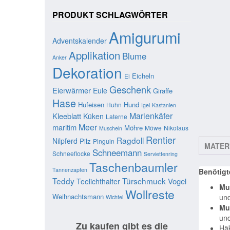
PRODUKT SCHLAGWÖRTER
Amigurumi
Adventskalender
Applikation
Blume
Anker
Dekoration
Eicheln
Ei
Geschenk
Eierwärmer
Eule
Giraffe
Hase
Hufeisen
Hund
Huhn
Igel
Kastanien
Marienkäfer
Kleeblatt
Küken
Laterne
Meer
maritim
Möhre
Möwe
Nikolaus
Muscheln
Rentier
Ragdoll
Nilpferd
Pilz
Pinguin
MATER
Schneemann
Schneeflocke
Serviettenring
Taschenbaumler
Tannenzapfen
Benötigt
Teddy
Türschmuck
Vogel
Teelichthalter
Mu
Wollreste
Weihnachtsmann
und
Wichtel
Mu
und
Zu kaufen gibt es die
Häk