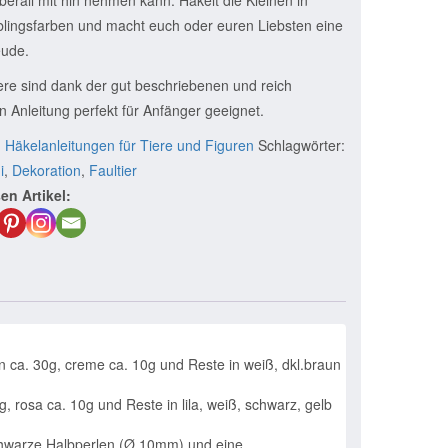
blingsfarben und macht euch oder euren Liebsten eine
eude.
iere sind dank der gut beschriebenen und reich
n Anleitung perfekt für Anfänger geeignet.
:
Häkelanleitungen für Tiere und Figuren
Schlagwörter:
i
,
Dekoration
,
Faultier
en Artikel:
n ca. 30g, creme ca. 10g und Reste in weiß, dkl.braun
g, rosa ca. 10g und Reste in lila, weiß, schwarz, gelb
schwarze Halbperlen (Ø 10mm) und eine