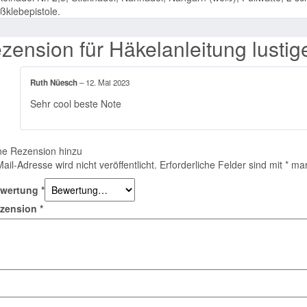
ßklebepistole.
zension für
Häkelanleitung lustige
Ruth Nüesch
–
12. Mai 2023
Sehr cool beste Note
ne Rezension hinzu
ail-Adresse wird nicht veröffentlicht.
Erforderliche Felder sind mit
*
mar
ewertung
*
ezension
*