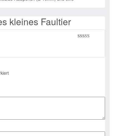
s kleines Faultier
Bewertet mit
5
von 5
kiert