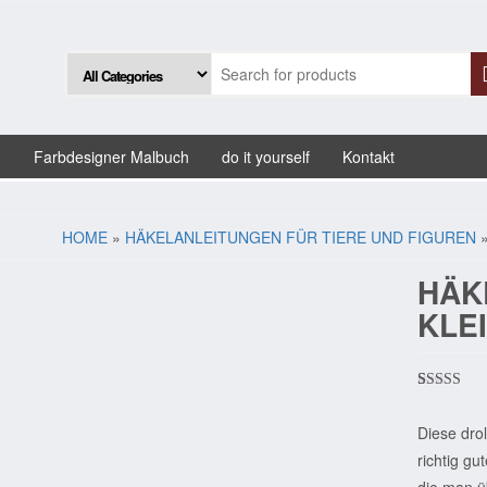
g
Farbdesigner Malbuch
do it yourself
Kontakt
HOME
»
HÄKELANLEITUNGEN FÜR TIERE UND FIGUREN
»
HÄK
KLE
Bewertet m
1
5.00
von 5
Diese drol
basierend a
Kundenbew
richtig gu
die man üb