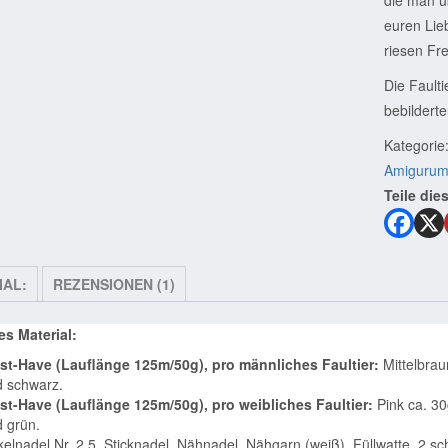
euren Lie
riesen Fr
Die Fault
bebilderte
Kategorie
Amigurum
Teile dies
IAL:
REZENSIONEN (1)
es Material:
st-Have (Lauflänge 125m/50g), pro männliches Faultier:
Mittelbrau
 schwarz.
st-Have (Lauflänge 125m/50g), pro weibliches Faultier:
Pink ca. 30
 grün.
elnadel Nr. 2,5, Sticknadel, Nähnadel, Nähgarn (weiß), Füllwatte, 2 