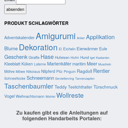
PRODUKT SCHLAGWÖRTER
Amigurumi
Applikation
Adventskalender
Anker
Dekoration
Blume
Eierwärmer
Eule
Eicheln
Ei
Hase
Geschenk
Giraffe
Hufeisen
Hund
Huhn
Igel
Kastanien
Marienkäfer
Meer
Kleeblatt
maritim
Küken
Laterne
Muscheln
Rentier
Ragdoll
Nilpferd
Möhre
Pilz
Möwe
Nikolaus
Pinguin
Schneemann
Schneeflocke
Serviettenring
Tannenzapfen
Taschenbaumler
Teddy
Türschmuck
Teelichthalter
Wollreste
Vogel
Weihnachtsmann
Wichtel
Zu kaufen gibt es die Anleitungen auf
folgenden Handarbeits Portalen: