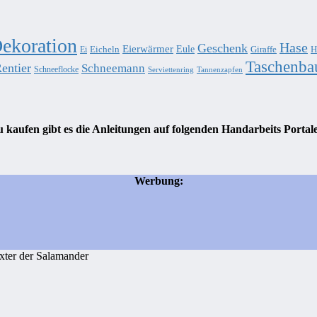
ekoration
Hase
Geschenk
Eierwärmer
Eule
Eicheln
Giraffe
H
Ei
Taschenba
entier
Schneemann
Schneeflocke
Serviettenring
Tannenzapfen
 kaufen gibt es die Anleitungen auf folgenden Handarbeits Portal
Werbung:
xter der Salamander