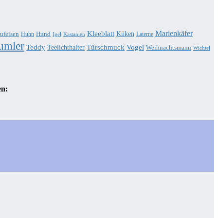
Marienkäfer
Kleeblatt
Küken
ufeisen
Hund
Huhn
Laterne
Igel
Kastanien
umler
Teddy
Türschmuck
Teelichthalter
Vogel
Weihnachtsmann
Wichtel
en: