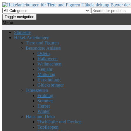
Skip
to
the
Toggle navigation
content
Menu
Startseite
Häkel-Anleitungen
Tiere und Figuren
Besondere Anlässe
Ostern
Halloween
Weihnachten
Neujahr
Muttertag
Einschulung
Glücksbringer
Jahreszeiten
Frühling
Sommer
Herbst
Winter
Haus und Deko
Tischläufer und Decken
Topflappen