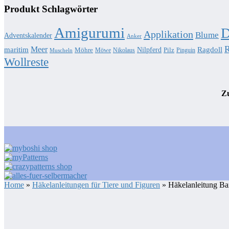
Produkt Schlagwörter
Amigurumi
D
Applikation
Blume
Adventskalender
Anker
R
Meer
Ragdoll
maritim
Nilpferd
Möhre
Pilz
Möwe
Nikolaus
Pinguin
Muscheln
Wollreste
Zu
Home
»
Häkelanleitungen für Tiere und Figuren
» Häkelanleitung Ba