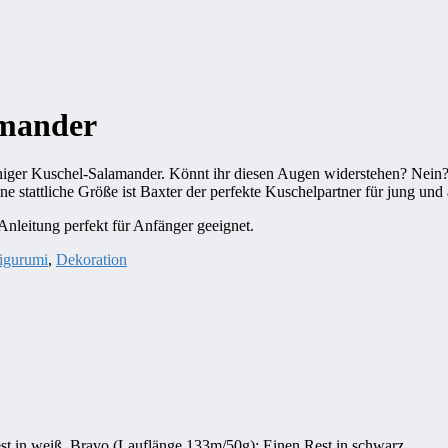
amander
uschiger Kuschel-Salamander. Könnt ihr diesen Augen widerstehen? Nein
e stattliche Größe ist Baxter der perfekte Kuschelpartner für jung und a
Anleitung perfekt für Anfänger geeignet.
gurumi
,
Dekoration
t in weiß. Bravo (Lauflänge 133m/50g): Einen Rest in schwarz.