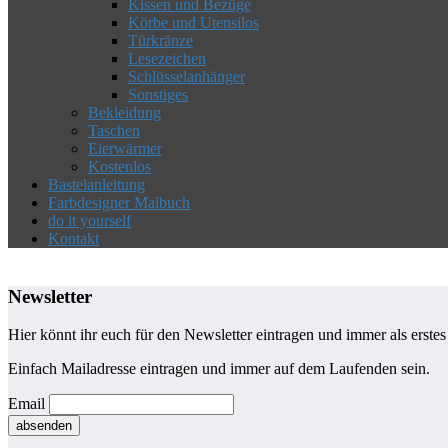
Kissen und Bezüge
Körbe und Utensilos
Türkränze
Lesezeichen
Schlüsselanhänger
Sonstiges
Bekleidung
Taschen
Eierwärmer
Kostenlos
Bastelanleitung
Farbdesigner Malbuch
do it yourself
Kontakt
Newsletter
Hier könnt ihr euch für den Newsletter eintragen und immer als erste
Einfach Mailadresse eintragen und immer auf dem Laufenden sein.
Email