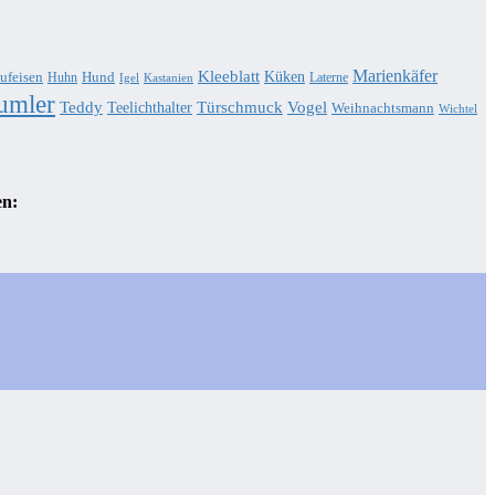
Marienkäfer
Kleeblatt
Küken
ufeisen
Hund
Huhn
Laterne
Igel
Kastanien
umler
Teddy
Türschmuck
Teelichthalter
Vogel
Weihnachtsmann
Wichtel
en: