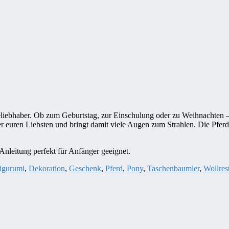
deliebhaber. Ob zum Geburtstag, zur Einschulung oder zu Weihnachten
r euren Liebsten und bringt damit viele Augen zum Strahlen. Die Pferdch
Anleitung perfekt für Anfänger geeignet.
gurumi
,
Dekoration
,
Geschenk
,
Pferd
,
Pony
,
Taschenbaumler
,
Wollres