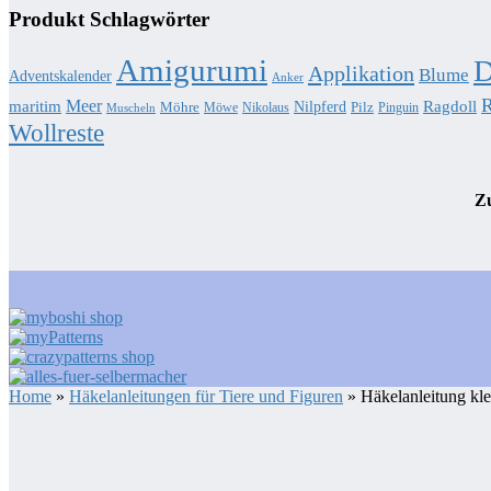
Produkt Schlagwörter
Amigurumi
D
Applikation
Blume
Adventskalender
Anker
R
Meer
Ragdoll
maritim
Nilpferd
Möhre
Pilz
Möwe
Nikolaus
Pinguin
Muscheln
Wollreste
Zu
Home
»
Häkelanleitungen für Tiere und Figuren
» Häkelanleitung kle