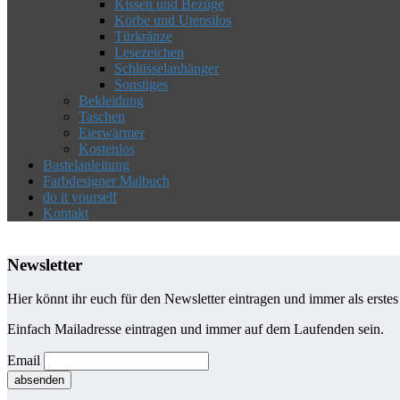
Kissen und Bezüge
Körbe und Utensilos
Türkränze
Lesezeichen
Schlüsselanhänger
Sonstiges
Bekleidung
Taschen
Eierwärmer
Kostenlos
Bastelanleitung
Farbdesigner Malbuch
do it yourself
Kontakt
Newsletter
Hier könnt ihr euch für den Newsletter eintragen und immer als erste
Einfach Mailadresse eintragen und immer auf dem Laufenden sein.
Email