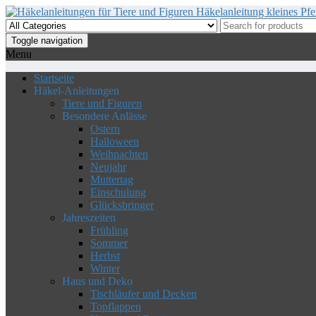
Skip
to
the
Toggle navigation
content
Menu
Startseite
Häkel-Anleitungen
Tiere und Figuren
Besondere Anlässe
Ostern
Halloween
Weihnachten
Neujahr
Muttertag
Einschulung
Glücksbringer
Jahreszeiten
Frühling
Sommer
Herbst
Winter
Haus und Deko
Tischläufer und Decken
Topflappen