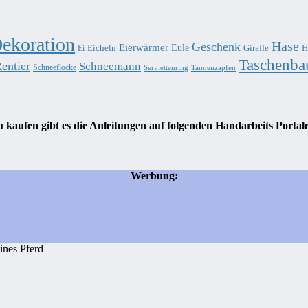
ekoration
Hase
Geschenk
Eierwärmer
Eule
Eicheln
Giraffe
H
Ei
Taschenba
entier
Schneemann
Schneeflocke
Serviettenring
Tannenzapfen
 kaufen gibt es die Anleitungen auf folgenden Handarbeits Portal
Werbung:
ines Pferd