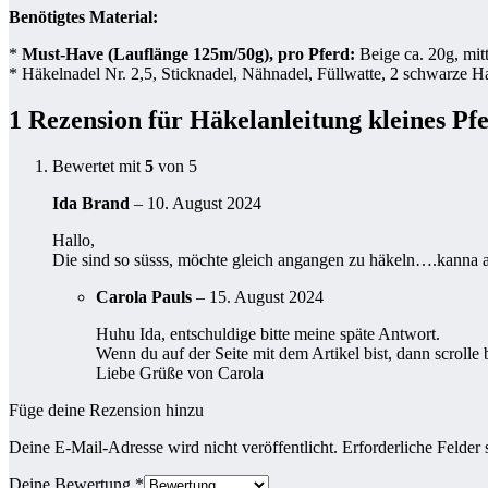
Benötigtes Material:
*
Must-Have (Lauflänge 125m/50g), pro Pferd:
Beige ca. 20g, mit
* Häkelnadel Nr. 2,5, Sticknadel, Nähnadel, Füllwatte, 2 schwarze H
1 Rezension für
Häkelanleitung kleines Pf
Bewertet mit
5
von 5
Ida Brand
–
10. August 2024
Hallo,
Die sind so süsss, möchte gleich angangen zu häkeln….kanna ab
Carola Pauls
–
15. August 2024
Huhu Ida, entschuldige bitte meine späte Antwort.
Wenn du auf der Seite mit dem Artikel bist, dann scrolle 
Liebe Grüße von Carola
Füge deine Rezension hinzu
Deine E-Mail-Adresse wird nicht veröffentlicht.
Erforderliche Felder 
Deine Bewertung
*