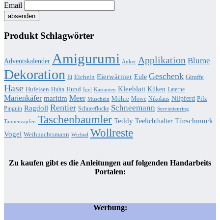
Email
Produkt Schlagwörter
Amigurumi
Applikation
Blume
Adventskalender
Anker
Dekoration
Geschenk
Eierwärmer
Eule
Eicheln
Giraffe
Ei
Hase
Kleeblatt
Küken
Hufeisen
Hund
Huhn
Laterne
Igel
Kastanien
Marienkäfer
Meer
maritim
Nilpferd
Möhre
Pilz
Möwe
Nikolaus
Muscheln
Rentier
Schneemann
Ragdoll
Pinguin
Schneeflocke
Serviettenring
Taschenbaumler
Teddy
Türschmuck
Teelichthalter
Tannenzapfen
Wollreste
Vogel
Weihnachtsmann
Wichtel
Zu kaufen gibt es die Anleitungen auf folgenden Handarbeits
Portalen:
Werbung: