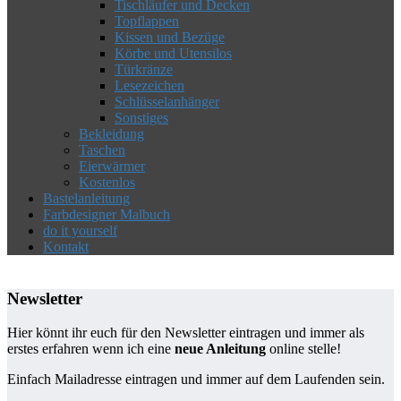
Tischläufer und Decken
Topflappen
Kissen und Bezüge
Körbe und Utensilos
Türkränze
Lesezeichen
Schlüsselanhänger
Sonstiges
Bekleidung
Taschen
Eierwärmer
Kostenlos
Bastelanleitung
Farbdesigner Malbuch
do it yourself
Kontakt
Newsletter
Hier könnt ihr euch für den Newsletter eintragen und immer als
erstes erfahren wenn ich eine
neue Anleitung
online stelle!
Einfach Mailadresse eintragen und immer auf dem Laufenden sein.