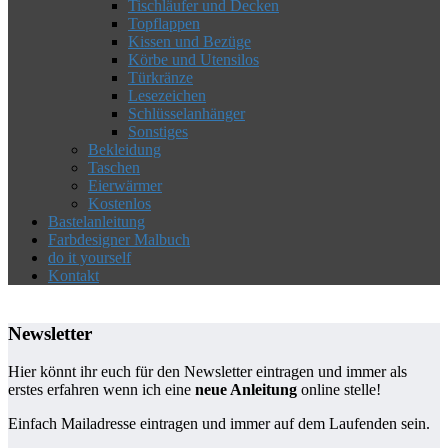
Tischläufer und Decken
Topflappen
Kissen und Bezüge
Körbe und Utensilos
Türkränze
Lesezeichen
Schlüsselanhänger
Sonstiges
Bekleidung
Taschen
Eierwärmer
Kostenlos
Bastelanleitung
Farbdesigner Malbuch
do it yourself
Kontakt
Newsletter
Hier könnt ihr euch für den Newsletter eintragen und immer als
erstes erfahren wenn ich eine
neue Anleitung
online stelle!
Einfach Mailadresse eintragen und immer auf dem Laufenden sein.