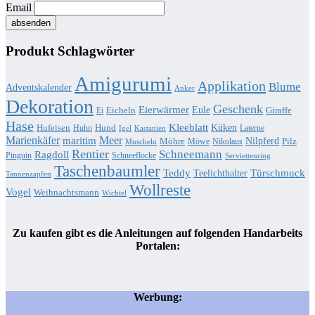
Email
Produkt Schlagwörter
Amigurumi
Applikation
Blume
Adventskalender
Anker
Dekoration
Geschenk
Eierwärmer
Eule
Eicheln
Giraffe
Ei
Hase
Kleeblatt
Küken
Hufeisen
Hund
Huhn
Laterne
Igel
Kastanien
Marienkäfer
Meer
maritim
Nilpferd
Möhre
Pilz
Möwe
Nikolaus
Muscheln
Rentier
Schneemann
Ragdoll
Pinguin
Schneeflocke
Serviettenring
Taschenbaumler
Teddy
Türschmuck
Teelichthalter
Tannenzapfen
Wollreste
Vogel
Weihnachtsmann
Wichtel
Zu kaufen gibt es die Anleitungen auf folgenden Handarbeits
Portalen:
Werbung: