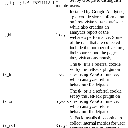
1
Set by Google to distinguish
_gat_gtag_UA_75771112_1
minute
users.
Installed by Google Analytics,
_gid cookie stores information
on how visitors use a website,
while also creating an
analytics report of the
_gid
1 day
website's performance. Some
of the data that are collected
include the number of visitors,
their source, and the pages
they visit anonymously.
The tk_lr is a referral cookie
set by the JetPack plugin on
tk_lr
1 year
sites using WooCommerce,
which analyzes referrer
behaviour for Jetpack.
The tk_or is a referral cookie
set by the JetPack plugin on
tk_or
5 years
sites using WooCommerce,
which analyzes referrer
behaviour for Jetpack.
JetPack installs this cookie to
collect internal metrics for user
tk_r3d
3 days