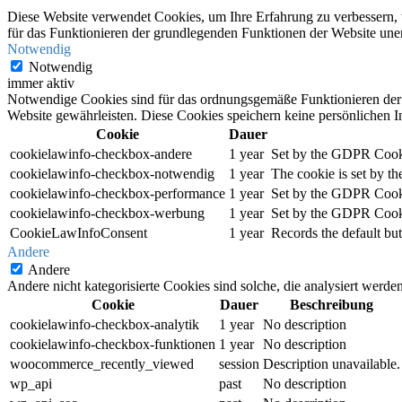
Diese Website verwendet Cookies, um Ihre Erfahrung zu verbessern, w
für das Funktionieren der grundlegenden Funktionen der Website unerl
Notwendig
Notwendig
immer aktiv
Notwendige Cookies sind für das ordnungsgemäße Funktionieren der W
Website gewährleisten. Diese Cookies speichern keine persönlichen I
Cookie
Dauer
cookielawinfo-checkbox-andere
1 year
Set by the GDPR Cookie
cookielawinfo-checkbox-notwendig
1 year
The cookie is set by t
cookielawinfo-checkbox-performance
1 year
Set by the GDPR Cookie
cookielawinfo-checkbox-werbung
1 year
Set by the GDPR Cookie 
CookieLawInfoConsent
1 year
Records the default but
Andere
Andere
Andere nicht kategorisierte Cookies sind solche, die analysiert werd
Cookie
Dauer
Beschreibung
cookielawinfo-checkbox-analytik
1 year
No description
cookielawinfo-checkbox-funktionen
1 year
No description
woocommerce_recently_viewed
session
Description unavailable.
wp_api
past
No description