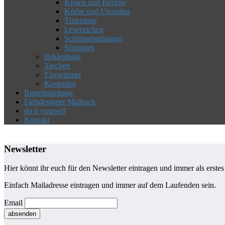
Kissen und Bezüge
Körbe und Utensilos
Türkränze
Lesezeichen
Schlüsselanhänger
Sonstiges
Bekleidung
Taschen
Eierwärmer
Kostenlos
Bastelanleitung
Farbdesigner Malbuch
do it yourself
Kontakt
Newsletter
Hier könnt ihr euch für den Newsletter eintragen und immer als erste
Einfach Mailadresse eintragen und immer auf dem Laufenden sein.
Email