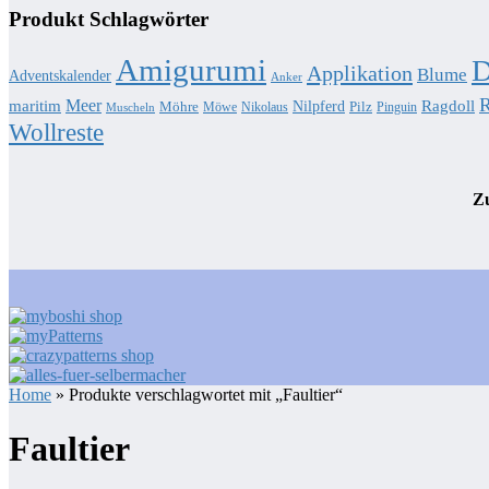
Produkt Schlagwörter
Amigurumi
D
Applikation
Blume
Adventskalender
Anker
R
Meer
Ragdoll
maritim
Nilpferd
Möhre
Pilz
Möwe
Nikolaus
Pinguin
Muscheln
Wollreste
Zu
Home
» Produkte verschlagwortet mit „Faultier“
Faultier