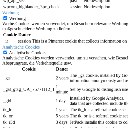
wp_api_sec
past
No description
wpcom_highlander_3pc_check
session
No description
Werbung
Werbung
Werbe-Cookies werden verwendet, um Besuchern relevante Werbung 
maßgeschneiderte Werbung zu liefern.
Cookie
Dauer
_ir
session
This is a Pinterest cookie that collects information o
Analytische Cookies
Analytische Cookies
Analytische Cookies werden verwendet, um zu verstehen, wie Besucher
Absprungrate, die Verkehrsquelle usw.
Cookie
Dauer
The _ga cookie, installed by Goog
_ga
2 years
information anonymously and ass
1
_gat_gtag_UA_75771112_1
Set by Google to distinguish use
minute
Installed by Google Analytics, _
_gid
1 day
data that are collected include t
tk_lr
1 year
The tk_lr is a referral cookie s
tk_or
5 years
The tk_or is a referral cookie s
tk_r3d
3 days
JetPack installs this cookie to co