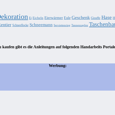
ekoration
Hase
Geschenk
Eierwärmer
Eule
Eicheln
Giraffe
H
Ei
Taschenba
entier
Schneemann
Schneeflocke
Serviettenring
Tannenzapfen
 kaufen gibt es die Anleitungen auf folgenden Handarbeits Portal
Werbung: