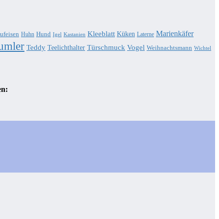
Marienkäfer
Kleeblatt
Küken
ufeisen
Hund
Huhn
Laterne
Igel
Kastanien
umler
Teddy
Türschmuck
Teelichthalter
Vogel
Weihnachtsmann
Wichtel
en: