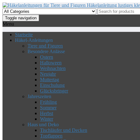
Skip
to
the
Toggle navigation
content
Menu
Startseite
Häkel-Anleitungen
Tiere und Figuren
Besondere Anlässe
Ostern
Halloween
Weihnachten
Neujahr
Muttertag
Einschulung
Glücksbringer
Jahreszeiten
Frühling
Sommer
Herbst
Winter
Haus und Deko
Tischläufer und Decken
Topflappen