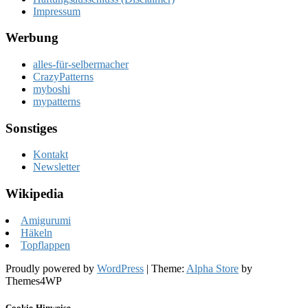
Impressum
Werbung
alles-für-selbermacher
CrazyPatterns
myboshi
mypatterns
Sonstiges
Kontakt
Newsletter
Wikipedia
Amigurumi
Häkeln
Topflappen
Proudly powered by
WordPress
|
Theme:
Alpha Store
by
Themes4WP
Cookie-Hinweise