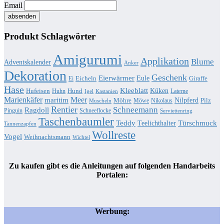
Email
Produkt Schlagwörter
Amigurumi
Applikation
Blume
Adventskalender
Anker
Dekoration
Geschenk
Eierwärmer
Eule
Eicheln
Giraffe
Ei
Hase
Kleeblatt
Küken
Hufeisen
Hund
Huhn
Laterne
Igel
Kastanien
Marienkäfer
Meer
maritim
Nilpferd
Möhre
Pilz
Möwe
Nikolaus
Muscheln
Rentier
Schneemann
Ragdoll
Pinguin
Schneeflocke
Serviettenring
Taschenbaumler
Teddy
Türschmuck
Teelichthalter
Tannenzapfen
Wollreste
Vogel
Weihnachtsmann
Wichtel
Zu kaufen gibt es die Anleitungen auf folgenden Handarbeits
Portalen:
Werbung: