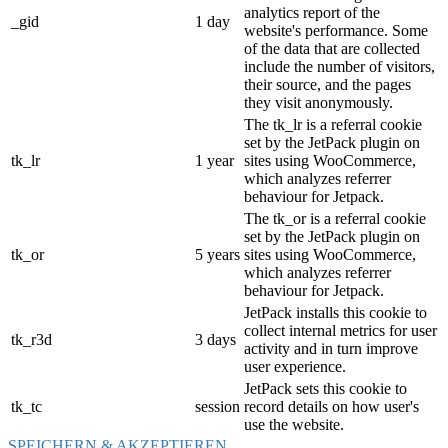
analytics report of the
_gid
1 day
website's performance. Some
of the data that are collected
include the number of visitors,
their source, and the pages
they visit anonymously.
The tk_lr is a referral cookie
set by the JetPack plugin on
tk_lr
1 year
sites using WooCommerce,
which analyzes referrer
behaviour for Jetpack.
The tk_or is a referral cookie
set by the JetPack plugin on
tk_or
5 years
sites using WooCommerce,
which analyzes referrer
behaviour for Jetpack.
JetPack installs this cookie to
collect internal metrics for user
tk_r3d
3 days
activity and in turn improve
user experience.
JetPack sets this cookie to
tk_tc
session
record details on how user's
use the website.
SPEICHERN & AKZEPTIEREN