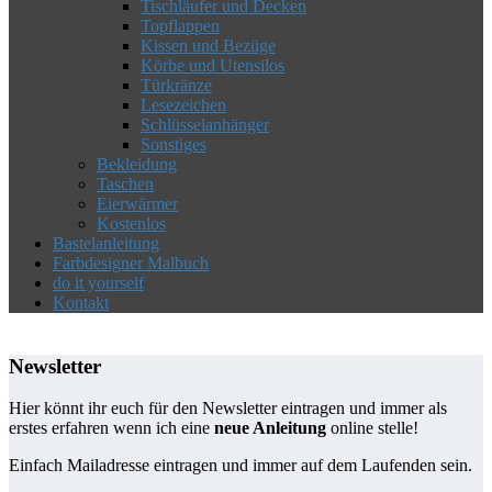
Tischläufer und Decken
Topflappen
Kissen und Bezüge
Körbe und Utensilos
Türkränze
Lesezeichen
Schlüsselanhänger
Sonstiges
Bekleidung
Taschen
Eierwärmer
Kostenlos
Bastelanleitung
Farbdesigner Malbuch
do it yourself
Kontakt
Newsletter
Hier könnt ihr euch für den Newsletter eintragen und immer als
erstes erfahren wenn ich eine
neue Anleitung
online stelle!
Einfach Mailadresse eintragen und immer auf dem Laufenden sein.