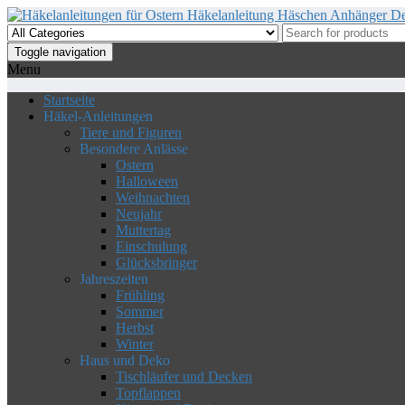
Skip
to
the
Toggle navigation
content
Menu
Startseite
Häkel-Anleitungen
Tiere und Figuren
Besondere Anlässe
Ostern
Halloween
Weihnachten
Neujahr
Muttertag
Einschulung
Glücksbringer
Jahreszeiten
Frühling
Sommer
Herbst
Winter
Haus und Deko
Tischläufer und Decken
Topflappen