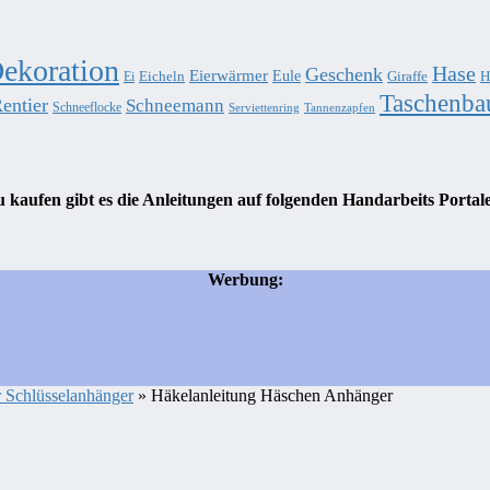
ekoration
Hase
Geschenk
Eierwärmer
Eule
Eicheln
Giraffe
H
Ei
Taschenba
entier
Schneemann
Schneeflocke
Serviettenring
Tannenzapfen
 kaufen gibt es die Anleitungen auf folgenden Handarbeits Portal
Werbung:
r Schlüsselanhänger
» Häkelanleitung Häschen Anhänger