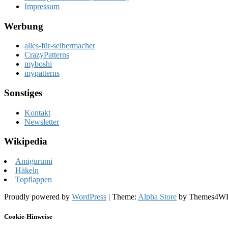
Impressum
Werbung
alles-für-selbermacher
CrazyPatterns
myboshi
mypatterns
Sonstiges
Kontakt
Newsletter
Wikipedia
Amigurumi
Häkeln
Topflappen
Proudly powered by
WordPress
|
Theme:
Alpha Store
by Themes4W
Cookie-Hinweise