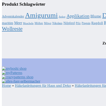
Produkt Schlagwörter
Amigurumi
D
Applikation
Blume
Adventskalender
Anker
R
Meer
Ragdoll
maritim
Nilpferd
Möhre
Pilz
Möwe
Nikolaus
Pinguin
Muscheln
Wollreste
Zu
Home
»
Häkelanleitungen für Haus und Deko
»
Häkelanleitungen fü