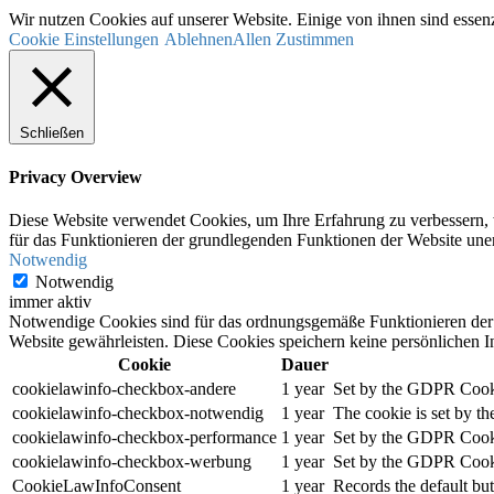
Wir nutzen Cookies auf unserer Website. Einige von ihnen sind essenz
Cookie Einstellungen
Ablehnen
Allen Zustimmen
Schließen
Privacy Overview
Diese Website verwendet Cookies, um Ihre Erfahrung zu verbessern, w
für das Funktionieren der grundlegenden Funktionen der Website unerl
Notwendig
Notwendig
immer aktiv
Notwendige Cookies sind für das ordnungsgemäße Funktionieren der W
Website gewährleisten. Diese Cookies speichern keine persönlichen I
Cookie
Dauer
cookielawinfo-checkbox-andere
1 year
Set by the GDPR Cookie
cookielawinfo-checkbox-notwendig
1 year
The cookie is set by t
cookielawinfo-checkbox-performance
1 year
Set by the GDPR Cookie
cookielawinfo-checkbox-werbung
1 year
Set by the GDPR Cookie 
CookieLawInfoConsent
1 year
Records the default but