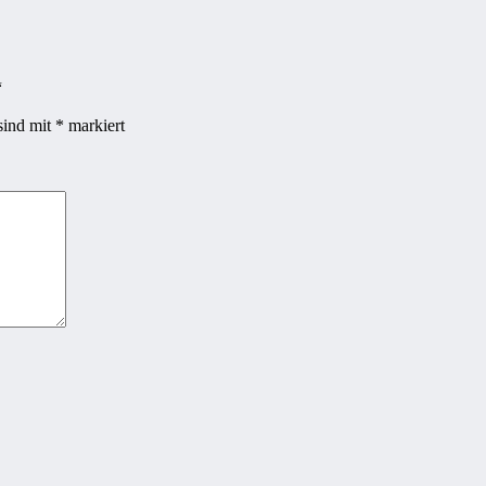
“
sind mit
*
markiert