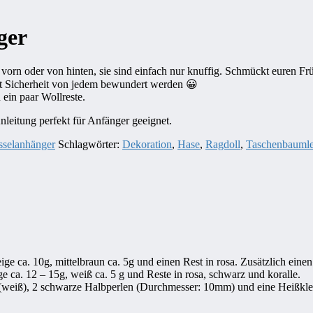
ger
orn oder von hinten, sie sind einfach nur knuffig. Schmückt euren Fr
it Sicherheit von jedem bewundert werden 😀
 ein paar Wollreste.
nleitung perfekt für Anfänger geeignet.
sselanhänger
Schlagwörter:
Dekoration
,
Hase
,
Ragdoll
,
Taschenbaumle
 ca. 10g, mittelbraun ca. 5g und einen Rest in rosa. Zusätzlich einen
ca. 12 – 15g, weiß ca. 5 g und Reste in rosa, schwarz und koralle.
 (weiß), 2 schwarze Halbperlen (Durchmesser: 10mm) und eine Heißkle