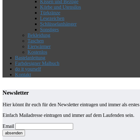
Kissen und Bezüge
Körbe und Utensilos
Türkränze
Lesezeichen
Schlüsselanhänger
Sonstiges
Bekleidung
Taschen
Eierwärmer
Kostenlos
Bastelanleitung
Farbdesigner Malbuch
do it yourself
Kontakt
Newsletter
Hier könnt ihr euch für den Newsletter eintragen und immer als erste
Einfach Mailadresse eintragen und immer auf dem Laufenden sein.
Email