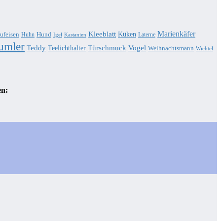
Marienkäfer
Kleeblatt
Küken
ufeisen
Hund
Huhn
Laterne
Igel
Kastanien
umler
Teddy
Türschmuck
Teelichthalter
Vogel
Weihnachtsmann
Wichtel
en: