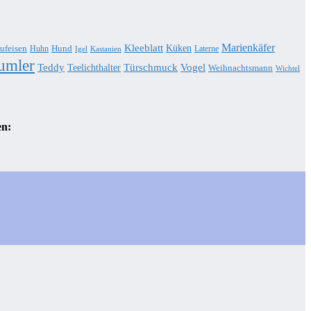
Marienkäfer
Kleeblatt
Küken
ufeisen
Hund
Huhn
Laterne
Igel
Kastanien
umler
Teddy
Türschmuck
Teelichthalter
Vogel
Weihnachtsmann
Wichtel
en: