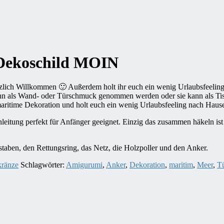
 Dekoschild MOIN
erzlich Willkommen 🙂 Außerdem holt ihr euch ein wenig Urlaubsfeelin
 kann als Wand- oder Türschmuck genommen werden oder sie kann als T
maritime Dekoration und holt euch ein wenig Urlaubsfeeling nach Haus
Anleitung perfekt für Anfänger geeignet. Einzig das zusammen häkeln is
staben, den Rettungsring, das Netz, die Holzpoller und den Anker.
kränze
Schlagwörter:
Amigurumi
,
Anker
,
Dekoration
,
maritim
,
Meer
,
T