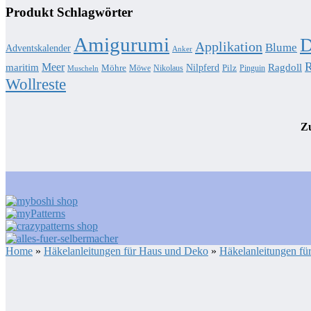
Produkt Schlagwörter
Amigurumi
D
Applikation
Blume
Adventskalender
Anker
R
Meer
Ragdoll
maritim
Nilpferd
Möhre
Pilz
Möwe
Nikolaus
Pinguin
Muscheln
Wollreste
Zu
Home
»
Häkelanleitungen für Haus und Deko
»
Häkelanleitungen fü