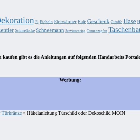
ekoration
Hase
Geschenk
Eierwärmer
Eule
Eicheln
Giraffe
H
Ei
Taschenba
entier
Schneemann
Schneeflocke
Serviettenring
Tannenzapfen
 kaufen gibt es die Anleitungen auf folgenden Handarbeits Portal
Werbung:
r Türkränze
» Häkelanleitung Türschild oder Dekoschild MOIN