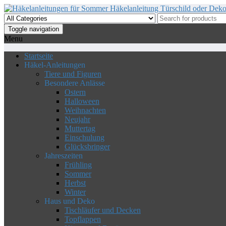
Skip
to
the
Toggle navigation
content
Menu
Startseite
Häkel-Anleitungen
Tiere und Figuren
Besondere Anlässe
Ostern
Halloween
Weihnachten
Neujahr
Muttertag
Einschulung
Glücksbringer
Jahreszeiten
Frühling
Sommer
Herbst
Winter
Haus und Deko
Tischläufer und Decken
Topflappen