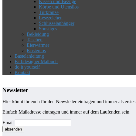
Kissen und Bezüge
Körbe und Utensilos
Türkränze
Lesezeichen
Schlüsselanhänger
Sonstiges
Bekleidung
Taschen
Eierwärmer
Kostenlos
Bastelanleitung
Farbdesigner Malbuch
do it yourself
Kontakt
Newsletter
Hier könnt ihr euch für den Newsletter eintragen und immer als erste
Einfach Mailadresse eintragen und immer auf dem Laufenden sein.
Email