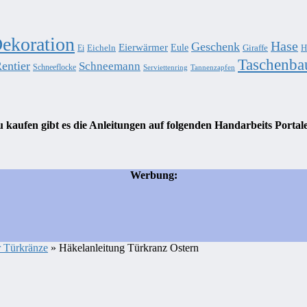
ekoration
Hase
Geschenk
Eierwärmer
Eule
Eicheln
Giraffe
H
Ei
Taschenba
entier
Schneemann
Schneeflocke
Serviettenring
Tannenzapfen
 kaufen gibt es die Anleitungen auf folgenden Handarbeits Portal
Werbung:
r Türkränze
» Häkelanleitung Türkranz Ostern