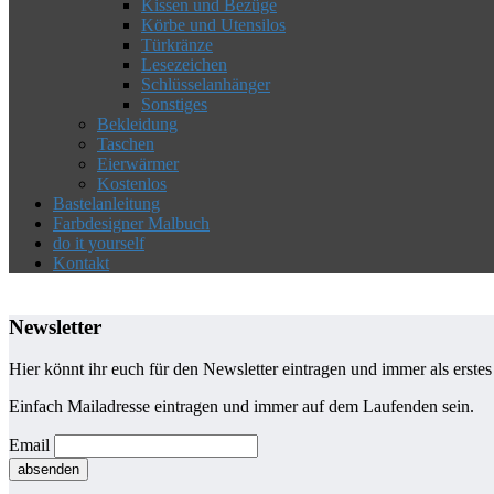
Kissen und Bezüge
Körbe und Utensilos
Türkränze
Lesezeichen
Schlüsselanhänger
Sonstiges
Bekleidung
Taschen
Eierwärmer
Kostenlos
Bastelanleitung
Farbdesigner Malbuch
do it yourself
Kontakt
Newsletter
Hier könnt ihr euch für den Newsletter eintragen und immer als erste
Einfach Mailadresse eintragen und immer auf dem Laufenden sein.
Email