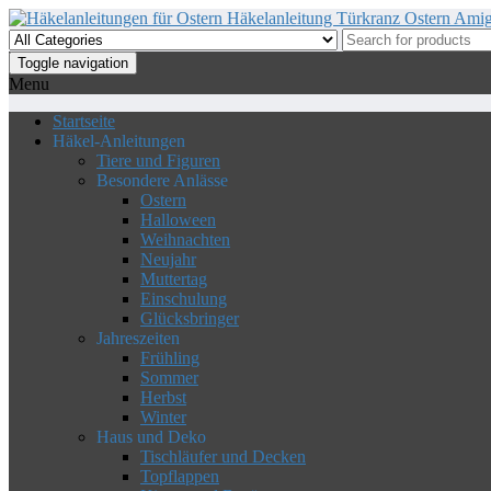
Skip
to
the
Toggle navigation
content
Menu
Startseite
Häkel-Anleitungen
Tiere und Figuren
Besondere Anlässe
Ostern
Halloween
Weihnachten
Neujahr
Muttertag
Einschulung
Glücksbringer
Jahreszeiten
Frühling
Sommer
Herbst
Winter
Haus und Deko
Tischläufer und Decken
Topflappen