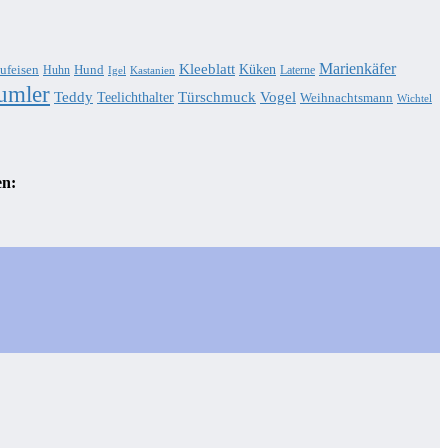
Marienkäfer
Kleeblatt
Küken
ufeisen
Hund
Huhn
Laterne
Igel
Kastanien
umler
Teddy
Türschmuck
Teelichthalter
Vogel
Weihnachtsmann
Wichtel
en: