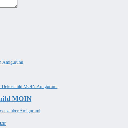
child MOIN
er