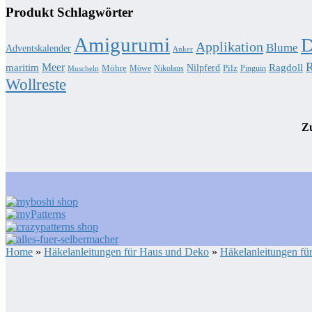
Produkt Schlagwörter
Amigurumi
D
Applikation
Blume
Adventskalender
Anker
R
Meer
Ragdoll
maritim
Nilpferd
Möhre
Pilz
Möwe
Nikolaus
Pinguin
Muscheln
Wollreste
Zu
Home
»
Häkelanleitungen für Haus und Deko
»
Häkelanleitungen fü