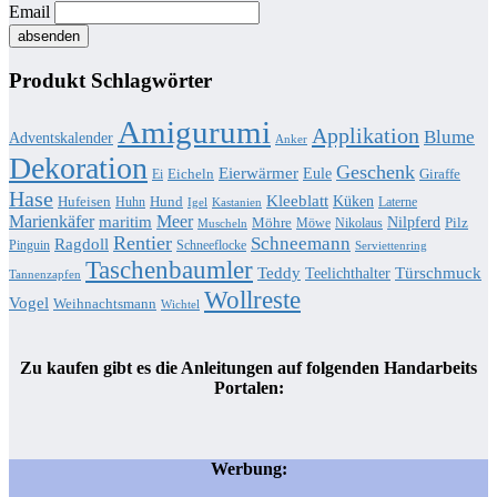
Email
Produkt Schlagwörter
Amigurumi
Applikation
Blume
Adventskalender
Anker
Dekoration
Geschenk
Eierwärmer
Eule
Eicheln
Giraffe
Ei
Hase
Kleeblatt
Küken
Hufeisen
Hund
Huhn
Laterne
Igel
Kastanien
Marienkäfer
Meer
maritim
Nilpferd
Möhre
Pilz
Möwe
Nikolaus
Muscheln
Rentier
Schneemann
Ragdoll
Pinguin
Schneeflocke
Serviettenring
Taschenbaumler
Teddy
Türschmuck
Teelichthalter
Tannenzapfen
Wollreste
Vogel
Weihnachtsmann
Wichtel
Zu kaufen gibt es die Anleitungen auf folgenden Handarbeits
Portalen:
Werbung: