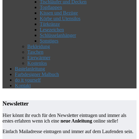
Tischläufer und Decken
Topflappen
Kissen und Bezüge
Körbe und Utensilos
Türkränze
Lesezeichen
Schlüsselanhänger
Sonstiges
Bekleidung
Taschen
Eierwärmer
Kostenlos
Bastelanleitung
Farbdesigner Malbuch
do it yourself
Kontakt
Newsletter
Hier könnt ihr euch für den Newsletter eintragen und immer als
erstes erfahren wenn ich eine
neue Anleitung
online stelle!
Einfach Mailadresse eintragen und immer auf dem Laufenden sein.