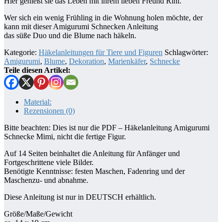
Hier genießt sie das Leben mit ihrem lieben Freund Rini.
Wer sich ein wenig Frühling in die Wohnung holen möchte, der
kann mit dieser Amigurumi Schnecken Anleitung
das süße Duo und die Blume nach häkeln.
Kategorie:
Häkelanleitungen für Tiere und Figuren
Schlagwörter:
Amigurumi
,
Blume
,
Dekoration
,
Marienkäfer
,
Schnecke
Teile diesen Artikel:
Material:
Rezensionen (0)
Bitte beachten: Dies ist nur die PDF – Häkelanleitung Amigurumi
Schnecke Mimi, nicht die fertige Figur.
Auf 14 Seiten beinhaltet die Anleitung für Anfänger und
Fortgeschrittene viele Bilder.
Benötigte Kenntnisse: festen Maschen, Fadenring und der
Maschenzu- und abnahme.
Diese Anleitung ist nur in DEUTSCH erhältlich.
Größe/Maße/Gewicht